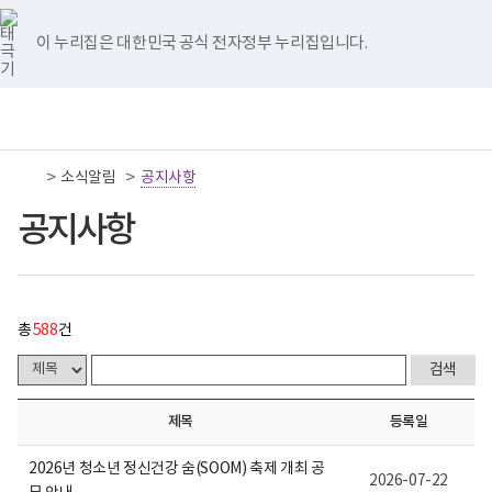
너
공
국
국
국
국
국
처
이
다
끝
비
지
립
립
립
립
립
767px
사
나
나
나
나
나
이 누리집은 대한민국 공식 전자정부 누리집입니다.
이
항
음
전
음
페
주
주
주
주
주
하
게
병
병
병
병
병
시
원
원
원
원
원
페
페
페
이
책
전
통
물
트
페
네
유
인
임
체
합
목
위
이
이
튜
스
이
이
이
지
운
메
검
록
터
스
버
브
타
영
뉴
색
-
이
북
이
이
그
>
>
소식알림
기
공지사항
지
지
지
이
번
동
이
동
동
램
관
호,
동
이
보
공지사항
제
이
이
이
동
동
건
목,
복
작
동
동
동
지
성
부
자,
국
등
립
록
총
588
건
나
일,
주
첨
병
부,
원
조
로
회
제목
등록일
고
수
내
용
2026년 청소년 정신건강 숨(SOOM) 축제 개최 공
2026-07-22
이