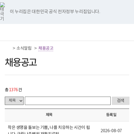
너
채
국
국
국
국
국
새
새
새
새
새
처
이
다
끝
비
용
립
립
립
립
립
글
글
글
글
글
767px
공
나
나
나
나
나
이 누리집은 대한민국 공식 전자정부 누리집입니다.
이
고
음
전
음
페
주
주
주
주
주
하
게
병
병
병
병
병
시
원
원
원
원
원
페
페
페
이
책
전
통
물
트
페
네
유
인
임
체
합
목
위
이
이
튜
스
이
이
이
지
운
메
검
록
터
스
버
브
타
영
뉴
색
-
이
북
이
이
그
>
>
소식알림
기
채용공고
지
지
지
이
번
동
이
동
동
램
관
호,
동
이
보
채용공고
제
이
이
이
동
동
건
목,
복
작
동
동
동
지
성
부
자,
국
등
립
록
총
1376
건
나
일,
주
첨
병
부,
원
조
로
회
제목
등록일
고
수
내
용
작은 생명을 돌보는 기쁨, 나를 치유하는 시간이 됩
2026-08-07
이