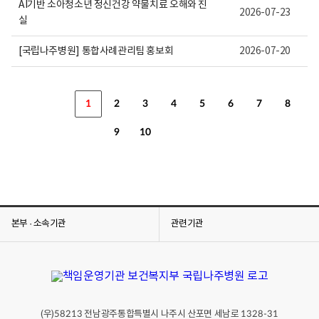
AI기반 소아청소년 정신건강 약물치료 오해와 진
2026-07-23
실
[국립나주병원] 통합사례관리팀 홍보회
2026-07-20
1
2
3
4
5
6
7
8
9
10
본부 · 소속기관
관련기관
(우)
전남광주통합특별시 나주시 산포면 세남로
58213
1328-31