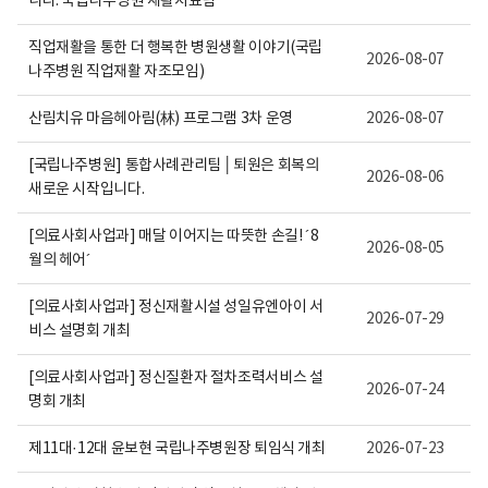
니다. 국립나주병원 재활치료팀
보
여
집
직업재활을 통한 더 행복한 병원생활 이야기(국립
2026-08-07
니
나주병원 직업재활 자조모임)
다.
산림치유 마음헤아림(林) 프로그램 3차 운영
2026-08-07
[국립나주병원] 통합사례관리팀 │퇴원은 회복의
2026-08-06
새로운 시작입니다.
[의료사회사업과] 매달 이어지는 따뜻한 손길! ´8
2026-08-05
월의 헤어´
[의료사회사업과] 정신재활시설 성일유엔아이 서
2026-07-29
비스 설명회 개최
[의료사회사업과] 정신질환자 절차조력서비스 설
2026-07-24
명회 개최
제11대·12대 윤보현 국립나주병원장 퇴임식 개최
2026-07-23