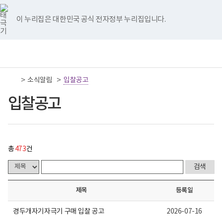
너
입
국
국
국
국
국
처
이
다
끝
비
찰
립
립
립
립
립
767px
공
나
나
나
나
나
이 누리집은 대한민국 공식 전자정부 누리집입니다.
이
고
음
전
음
페
주
주
주
주
주
하
게
병
병
병
병
병
시
원
원
원
원
원
페
페
페
이
책
전
통
물
트
페
네
유
인
임
체
합
목
위
이
이
튜
스
이
이
이
지
운
메
검
록
터
스
버
브
타
영
뉴
색
-
이
북
이
이
그
>
>
소식알림
기
입찰공고
지
지
지
이
번
동
이
동
동
램
관
호,
동
이
보
입찰공고
제
이
이
이
동
동
건
목,
복
작
동
동
동
지
성
부
자,
국
등
립
록
총
473
건
나
일,
주
첨
병
부,
원
조
로
회
제목
등록일
고
수
내
용
경두개자기자극기 구매 입찰 공고
2026-07-16
이