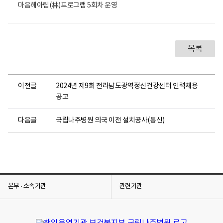
립
나
주
병
목록
원
-
전
이전글
2024년 제9회 전라남도광역정신건강센터 인력채용
라
공고
남
다음글
국립나주병원 의국 이전 설치공사(통신)
도
산
림
자
원
본부 · 소속기관
관련기관
연
구
소