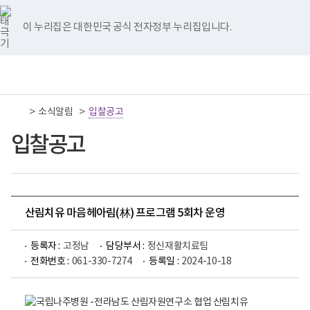
너
국
국
국
국
국
비
립
립
립
립
립
767px
나
나
나
나
나
이 누리집은 대한민국 공식 전자정부 누리집입니다.
이
주
주
주
주
주
하
병
병
병
병
병
원
원
원
원
원
책
전
통
트
페
네
유
인
임
체
합
위
이
이
튜
스
운
메
검
터
스
버
브
타
영
뉴
색
이
북
이
이
그
>
>
소식알림
기
입찰공고
동
이
동
동
램
관
동
이
보
입찰공고
동
건
복
지
부
국
립
나
산림치유 마음헤아림(林) 프로그램 5회차 운영
주
병
원
등록자 :
고정남
담당부서 :
정신재활치료팀
로
전화번호 :
061-330-7274
등록일 :
2024-10-18
고
국