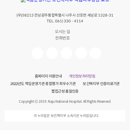
협
업
(우)
전남광주통합특별시 나주시 산포면 세남로
58213
1328-31
산
TEL. 061) 330 - 4114
림
오시는 길
치
전화번호
유
마
음
헤
아
홈페이지 이용안내
개인정보처리방침
림
2022년도 책임운영기관 종합평가 최우수기관
보건복지부 인증의료기관
(
웹접근성 품질인증
林
Copyright ⓒ 2019. Naju National Hospital. All Rights Reserved.
)
프
이 누리집은 보건복지부 소속기관 누리집입니다.
로
그