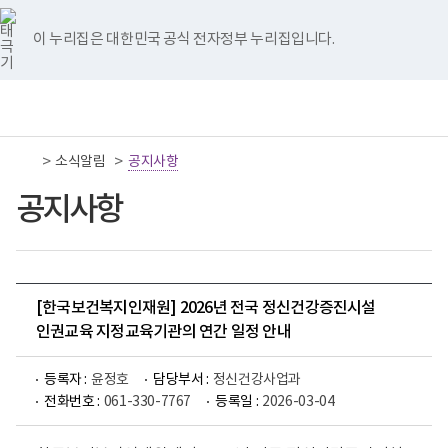
너
국
국
국
국
국
비
립
립
립
립
립
767px
나
나
나
나
나
이 누리집은 대한민국 공식 전자정부 누리집입니다.
이
주
주
주
주
주
하
병
병
병
병
병
원
원
원
원
원
책
전
통
트
페
네
유
인
임
체
합
위
이
이
튜
스
운
메
검
터
스
버
브
타
영
뉴
색
이
북
이
이
그
>
>
소식알림
기
공지사항
동
이
동
동
램
관
동
이
보
공지사항
동
건
복
지
부
국
립
나
[한국보건복지인재원] 2026년 전국 정신건강증진시설
주
인권교육 지정교육기관의 연간 일정 안내
병
원
로
등록자 :
윤정호
담당부서 :
정신건강사업과
고
전화번호 :
061-330-7767
등록일 :
2026-03-04