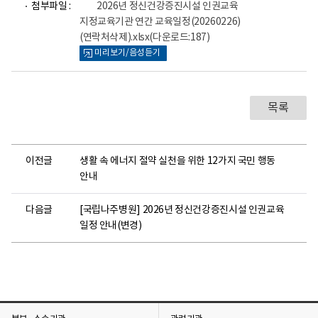
첨부파일 :
2026년 정신건강증진시설 인권교육
일
지정교육기관 연간 교육일정(20260226)
뷰
(연락처삭제).xlsx
(다운로드:187)
어
로
미리보기/음성듣기
목록
이전글
생활 속 에너지 절약 실천을 위한 12가지 국민 행동
안내
다음글
[국립나주병원] 2026년 정신건강증진시설 인권교육
일정 안내(변경)