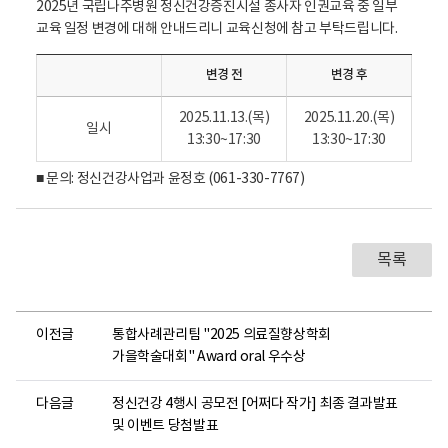
육
2025년 국립나주병원 정신건강증진시설 종사자 인권교육 중 일부
일
교육 일정 변경에 대해 안내드리니 교육신청에 참고 부탁드립니다.
정
변
경
변경 전
변경 후
-
변
경
2025.11.13.(목)
2025.11.20.(목)
전
일시
13:30~17:30
13:30~17:30
,
변
경
■ 문의: 정신건강사업과 윤정호 (061-330-7767)
후
목록
이전글
통합사례관리팀 "2025 의료질향상학회
가을학술대회" Award oral 우수상
다음글
정신건강 4행시 공모전 [어쩌다 작가] 최종 결과발표
및 이벤트 당첨발표