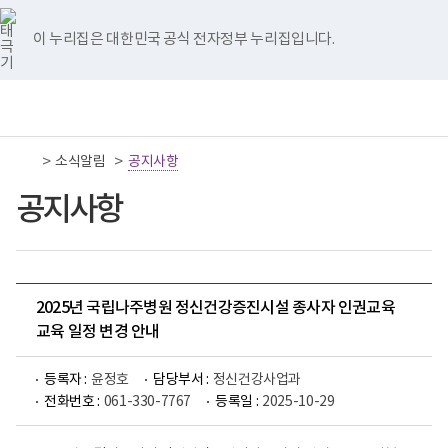
너
국
국
국
국
국
비
립
립
립
립
립
767px
나
나
나
나
나
이 누리집은 대한민국 공식 전자정부 누리집입니다.
이
주
주
주
주
주
하
병
병
병
병
병
원
원
원
원
원
책
전
통
트
페
네
유
인
임
체
합
위
이
이
튜
스
운
메
검
터
스
버
브
타
영
뉴
색
이
북
이
이
그
>
>
소식알림
기
공지사항
동
이
동
동
램
관
동
이
보
공지사항
동
건
복
지
부
국
립
나
2025년 국립나주병원 정신건강증진시설 종사자 인권교육
주
교육 일정 변경 안내
병
원
로
등록자 :
윤정호
담당부서 :
정신건강사업과
고
전화번호 :
061-330-7767
등록일 :
2025-10-29
교