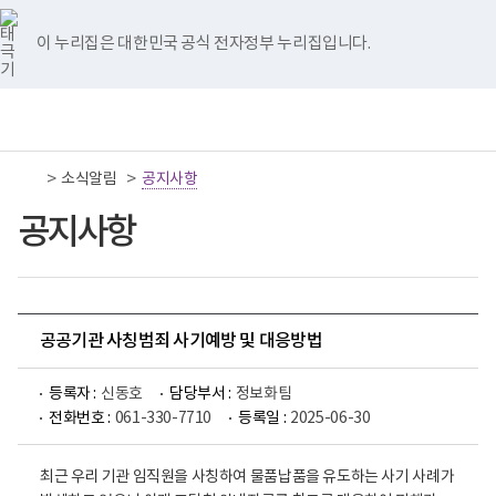
너
국
국
국
국
국
비
립
립
립
립
립
767px
나
나
나
나
나
이 누리집은 대한민국 공식 전자정부 누리집입니다.
이
주
주
주
주
주
하
병
병
병
병
병
원
원
원
원
원
책
전
통
트
페
네
유
인
임
체
합
위
이
이
튜
스
운
메
검
터
스
버
브
타
영
뉴
색
이
북
이
이
그
>
>
소식알림
기
공지사항
동
이
동
동
램
관
동
이
보
공지사항
동
건
복
지
부
국
립
나
공공기관 사칭범죄 사기예방 및 대응방법
주
병
원
등록자 :
신동호
담당부서 :
정보화팀
로
전화번호 :
061-330-7710
등록일 :
2025-06-30
고
최근 우리 기관 임직원을 사칭하여 물품납품을 유도하는 사기 사례가