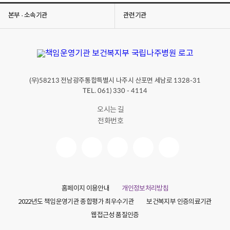
작
작
가
가
본부 · 소속기관
관련기관
+
투
공
표
모
이
전
벤
투
트
표
당
이
첨
벤
(우)
전남광주통합특별시 나주시 산포면 세남로
58213
1328-31
결
트
과
TEL. 061) 330 - 4114
공
당
모
첨
오시는 길
전
자
전화번호
결
발
과
표
발
강
표
ㅇ
ㅇ
당
(
선
0
작
3
홈페이지 이용안내
개인정보처리방침
6
대
2
2022년도 책임운영기관 종합평가 최우수기관
보건복지부 인증의료기관
상
)
김
웹접근성 품질인증
황
ㅇ