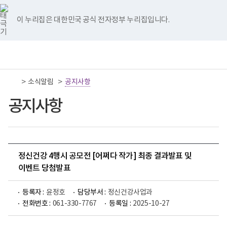
너
국
국
국
국
국
비
립
립
립
립
립
767px
나
나
나
나
나
이 누리집은 대한민국 공식 전자정부 누리집입니다.
이
주
주
주
주
주
하
병
병
병
병
병
원
원
원
원
원
책
전
통
트
페
네
유
인
임
체
합
위
이
이
튜
스
운
메
검
터
스
버
브
타
영
뉴
색
이
북
이
이
그
>
>
소식알림
기
공지사항
동
이
동
동
램
관
동
이
보
공지사항
동
건
복
지
부
국
립
나
정신건강 4행시 공모전 [어쩌다 작가] 최종 결과발표 및
주
이벤트 당첨발표
병
원
로
등록자 :
윤정호
담당부서 :
정신건강사업과
고
전화번호 :
061-330-7767
등록일 :
2025-10-27
국
국