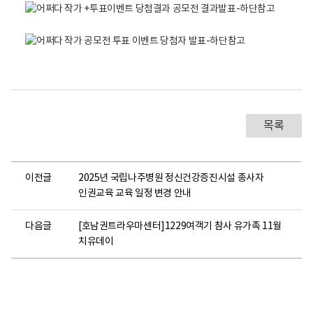
립
립
나
나
주
주
병
병
원
원
N
N
A
A
J
J
U
U
N
N
A
A
T
T
목록
I
I
O
O
N
N
A
A
이전글
2025년 국립나주병원 정신건강증진시설 종사자
L
L
H
H
인권교육 교육 일정 변경 안내
O
O
S
S
P
P
다음글
[호남권트라우마센터]1229여객기 참사 유가족 11월
I
I
치유데이
T
T
A
A
L
L
어
어
쩌
쩌
다
다