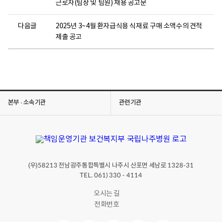
근로자(팀장 및 팀원) 채용 공고문
다음글
2025년 3~4월 환자급식용 식재료 구매 소액수의 견적
제출 공고
본부 · 소속기관
관련기관
(우)
전남광주통합특별시 나주시 산포면 세남로
58213
1328-31
TEL. 061) 330 - 4114
오시는 길
전화번호