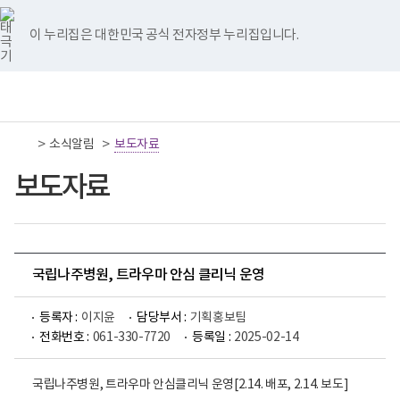
너
국
국
국
국
국
비
립
립
립
립
립
767px
나
나
나
나
나
이 누리집은 대한민국 공식 전자정부 누리집입니다.
이
주
주
주
주
주
하
병
병
병
병
병
원
원
원
원
원
책
전
통
트
페
네
유
인
임
체
합
위
이
이
튜
스
운
메
검
터
스
버
브
타
영
뉴
색
이
북
이
이
그
>
>
소식알림
기
보도자료
동
이
동
동
램
관
동
이
보
보도자료
동
건
복
지
부
국
립
나
국립나주병원, 트라우마 안심 클리닉 운영
주
병
원
등록자 :
이지윤
담당부서 :
기획홍보팀
로
전화번호 :
061-330-7720
등록일 :
2025-02-14
고
국립나주병원, 트라우마 안심클리닉 운영[2.14. 배포, 2.14. 보도]