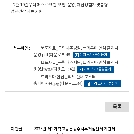
- 2월 19일부터 매주 수요일(오전) 운영, 재난경험자 맞춤형
정신건강 치료 지원
파
파
파
첨부파일 :
보도자료_국립나주병원, 트라우마 안심 클리닉
일
일
일
운영.pdf
(다운로드:48)
미리보기/음성듣기
뷰
뷰
뷰
어
어
어
보도자료_국립나주병원, 트라우마 안심 클리닉
로
로
로
운영.hwpx
(다운로드:41)
미리보기/음성듣기
트라우마 안심클리닉 안내 포스터-
홈페이지용.jpg
(다운로드:34)
미리보기/음성듣기
목록
이전글
2025년 제1회 학교방문광주서부거점센터 기간제