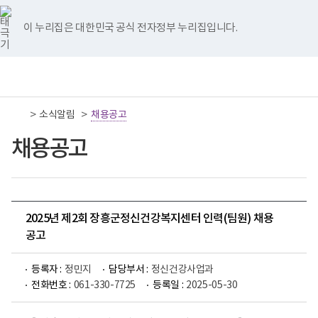
너
국
국
국
국
국
비
립
립
립
립
립
767px
나
나
나
나
나
이 누리집은 대한민국 공식 전자정부 누리집입니다.
이
주
주
주
주
주
하
병
병
병
병
병
원
원
원
원
원
책
전
통
트
페
네
유
인
임
체
합
위
이
이
튜
스
운
메
검
터
스
버
브
타
영
뉴
색
이
북
이
이
그
>
>
소식알림
기
채용공고
동
이
동
동
램
관
동
이
보
채용공고
동
건
복
지
부
국
립
나
2025년 제2회 장흥군정신건강복지센터 인력(팀원) 채용
주
공고
병
원
로
등록자 :
정민지
담당부서 :
정신건강사업과
고
전화번호 :
061-330-7725
등록일 :
2025-05-30