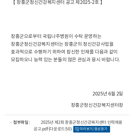
【
장흥군정신건강복지센터 공고 제2025-2호
】
장흥군으로부터 국립나주병원이 수탁 운영하는
장흥군정신건강복지센터는
장흥군의 정신건강사업을
효과적으로 수행하기 위하여 참신한 인재를 다음과 같이
모집하오니 능력 있는 분들의 많은 관심과 응시 바랍니다.
2025년 6월 2일
장흥군정신건강복지센터장
파
파
첨부파일 :
2025년 제2회 장흥군정신건강복지센터 인력채용
일
일
공고.pdf
(다운로드:50)
미리보기/음성듣기
뷰
뷰