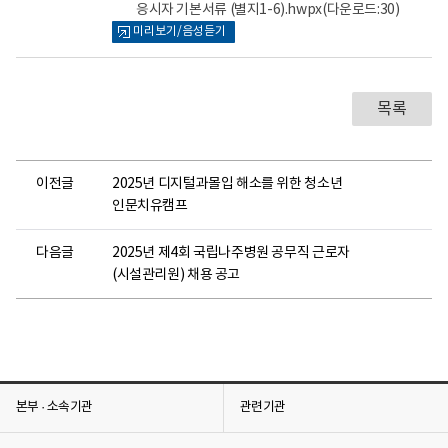
어
어
응시자 기본서류 (별지1-6).hwpx
(다운로드:30)
로
로
미리보기/음성듣기
목록
이전글
2025년 디지털과몰입 해소를 위한 청소년
인문치유캠프
다음글
2025년 제4회 국립나주병원 공무직 근로자
(시설관리원) 채용 공고
본부 · 소속기관
관련기관