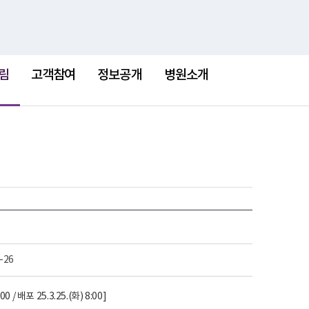
검
검
맵
색
색
어
림
고객참여
정보공개
병원소개
-26
포 25.3.25.(화) 8:00]