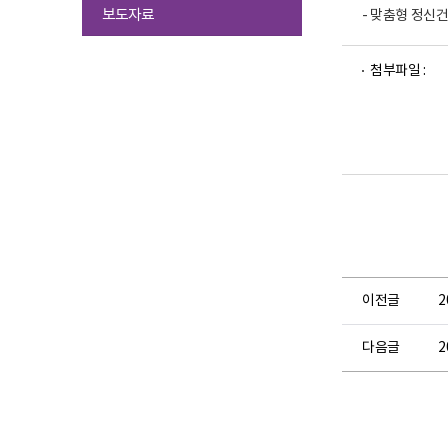
선
보도자료
- 맞춤형 정신
택
됨
파
파
파
파
첨부파일 :
일
일
일
일
뷰
뷰
뷰
뷰
어
어
어
어
로
로
로
로
이전글
2
다음글