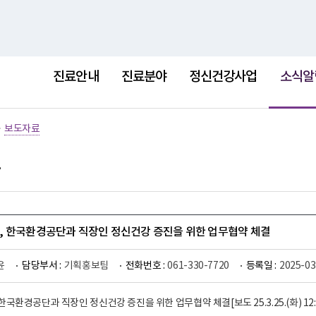
홈
사이트
선
택
진료안내
진료분야
정신건강사업
소식알
됨
>
보도자료
 한국환경공단과 직장인 정신건강 증진을 위한 업무협약 체결
윤
담당부서 :
기획홍보팀
전화번호 :
061-330-7720
등록일 :
2025-03
환경공단과 직장인 정신건강 증진을 위한 업무협약 체결[보도 25.3.25.(화) 12:00 / 배