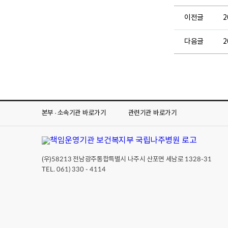
이전글
2
다음글
2
본부 · 소속기관
바로가기
관련기관
바로가기
(우)
전남광주통합특별시 나주시 산포면 세남로
58213
1328-31
TEL. 061) 330 - 4114