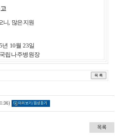
공고
오니
,
많은 지원
5
년 10
월 23
일
국립나주병원장
:36)
미리보기/음성듣기
목록