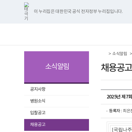
국
국
국
국
국
너
한
파
pdf
플
국
국
국
국
국
립
립
립
립
립
비
글
워
뷰
래
립
립
립
립
립
나
나
나
나
나
1180px
뷰
포
어
시
나
나
나
나
나
이 누리집은 대한민국 공식 전자정부 누리집입니다.
주메뉴 바로가기
보건복지부 홈페이지
주
주
주
주
주
이
어
인
프
뷰
주
주
주
주
주
병
병
병
병
병
상
프
트
로
어
병
병
병
병
병
책
전
원
원
원
원
원
로
뷰
그
프
원
원
원
원
원
임
체
트
페
네
유
인
그
어
램
로
트
페
네
유
인
운
메
위
이
이
튜
스
램
프
다
그
위
이
이
튜
스
영
뉴
터
스
버
브
타
다
로
운
램
터
스
버
브
타
기
이
북
이
이
그
운
그
로
다
이
북
이
이
그
관
동
이
동
동
램
로
램
드
운
동
이
동
동
램
보
>
동
이
드
다
로
동
이
소식알림
건
동
운
드
동
복
로
지
채용공고
소식알림
드
부
국
립
나
주
공지사항
병
2025년 제
원
병원소식
로
고
등록자 :
최은
입찰공고
선
채용공고
택
[
국립나주