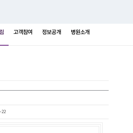
검
검
맵
색
색
어
림
고객참여
정보공개
병원소개
-22