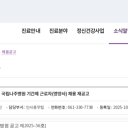
홈
사이트
선
택
진료안내
진료분야
정신건강사업
소식알
됨
>
채용공고
7회 국립나주병원 기간제 근로자(영양사) 채용 재공고
진
담당부서 :
인사총무팀
전화번호 :
061-330-7738
등록일 :
2025-10
병원
공고 제
2025
–56
호
]