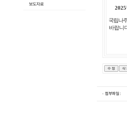
됨
보도자료
2025
국립나주
바랍니
파
첨부파일 :
일
뷰
어
로