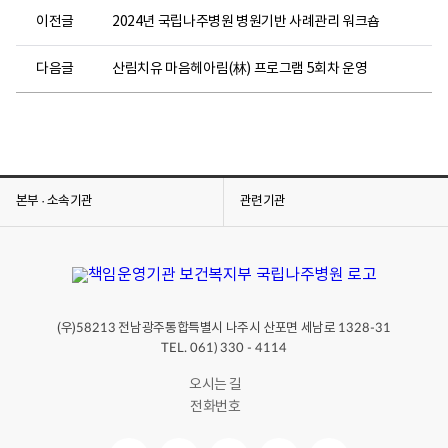
이전글
2024년 국립나주병원 병원기반 사례관리 워크숍
다음글
산림치유 마음헤아림(林) 프로그램 5회차 운영
본부 · 소속기관
관련기관
(우)
전남광주통합특별시 나주시 산포면 세남로
58213
1328-31
TEL. 061) 330 - 4114
오시는 길
전화번호