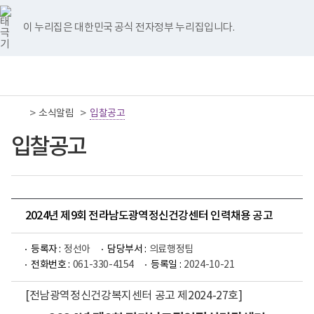
너
국
국
국
국
국
비
립
립
립
립
립
767px
나
나
나
나
나
이 누리집은 대한민국 공식 전자정부 누리집입니다.
이
주
주
주
주
주
하
병
병
병
병
병
원
원
원
원
원
책
전
통
트
페
네
유
인
임
체
합
위
이
이
튜
스
운
메
검
터
스
버
브
타
영
뉴
색
이
북
이
이
그
>
>
소식알림
기
입찰공고
동
이
동
동
램
관
동
이
보
입찰공고
동
건
복
지
부
국
립
나
2024년 제9회 전라남도광역정신건강센터 인력채용 공고
주
병
원
등록자 :
정선아
담당부서 :
의료행정팀
로
전화번호 :
061-330-4154
등록일 :
2024-10-21
고
[전남광역정신건강복지센터 공고 제2024-27호]