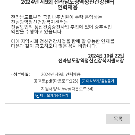
2024년 제9회 전라남도광역정신건강센터
인력채용
전라남도로부터 국립나주병원이 수탁 운영하는
전남광역정신건강복지센터는
전남도민의 정신건강증진사업 추
진에 있어 중추적인
역할을 수행하고 있습니다.
이에 지역사회 정신건강사업을 함께 할 유능한 인재를
다음과 같이 공고하오니 많은 응시 바랍니다.
2024년 10월 22일
전라남도광역정신건강복지센터장
파
파
첨부파일 :
2024년 제9회 인력채용
일
일
공고문.pdf
(다운로드:125)
미리보기/음성듣기
뷰
뷰
어
어
지원서 양식.hwp
(다운로드:54)
로
로
미리보기/음성듣기
목록