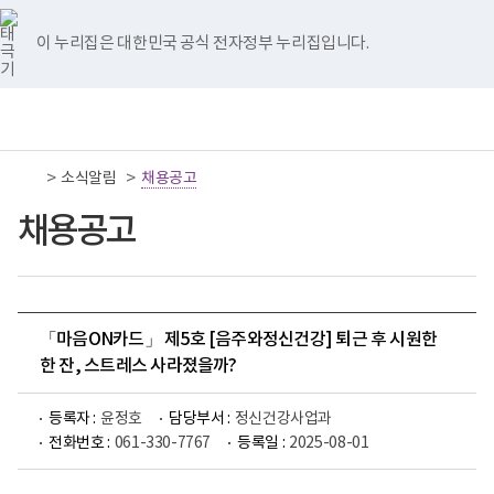
너
국
국
국
국
국
비
립
립
립
립
립
767px
나
나
나
나
나
이 누리집은 대한민국 공식 전자정부 누리집입니다.
이
주
주
주
주
주
하
병
병
병
병
병
원
원
원
원
원
책
전
통
트
페
네
유
인
임
체
합
위
이
이
튜
스
운
메
검
터
스
버
브
타
영
뉴
색
이
북
이
이
그
>
>
소식알림
기
채용공고
동
이
동
동
램
관
동
이
보
채용공고
동
건
복
지
부
국
립
나
「마음ON카드」 제5호 [음주와정신건강] 퇴근 후 시원한
주
한 잔, 스트레스 사라졌을까?
병
원
로
등록자 :
윤정호
담당부서 :
정신건강사업과
고
전화번호 :
061-330-7767
등록일 :
2025-08-01
2