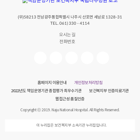
원
한
한
(우)
전남광주통합특별시 나주시 산포면 세남로
잔
58213
1328-31
,
TEL. 061) 330 - 4114
스
트
오시는 길
레
전화번호
스
는
사
라
졌
을
까
?
음
홈페이지 이용안내
개인정보처리방침
주
2022년도 책임운영기관 종합평가 최우수기관
보건복지부 인증의료기관
와
정
웹접근성 품질인증
신
건
Copyright ⓒ 2019. Naju National Hospital. All Rights Reserved.
강
술
이 누리집은 보건복지부 소속기관 누리집입니다.
은
일