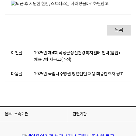
0
2
5
-
목록
0
8
「
마
이전글
2025년 제4회 곡성군정신건강복지센터 인력(팀원)
음
채용 2차 재공고(수정)
O
N
다음글
2025년 국립나주병원 청년인턴 채용 최종합격자 공고
카
드
」
제
5
호
본부 · 소속기관
관련기관
퇴
근
후
시