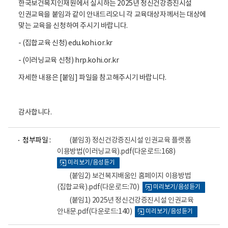
한국보건복지인재원에서 실시하는 2025년 정신건강증진시설
인권교육을 붙임과 같이 안내드리오니 각 교육대상자께서는 대상에
맞는 교육을 신청하여 주시기 바랍니다.
- (집합교육 신청) edu.kohi.or.kr
- (이러닝교육 신청) hrp.kohi.or.kr
자세한 내용은 [붙임] 파일을 참고해주시기 바랍니다.
감사합니다.
파
파
파
첨부파일 :
(붙임3) 정신건강증진시설 인권교육 플랫폼
일
일
일
이용방법(이러닝교육).pdf
(다운로드:168)
뷰
뷰
뷰
미리보기/음성듣기
어
어
어
로
로
로
(붙임2) 보건복지배움인 홈페이지 이용방법
(집합교육).pdf
(다운로드:70)
미리보기/음성듣기
(붙임1) 2025년 정신건강증진시설 인권교육
안내문.pdf
(다운로드:140)
미리보기/음성듣기