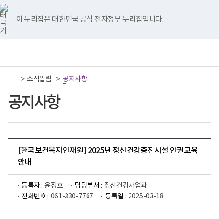
너
국
국
국
국
국
비
립
립
립
립
립
767px
나
나
나
나
나
이 누리집은 대한민국 공식 전자정부 누리집입니다.
이
주
주
주
주
주
하
병
병
병
병
병
원
원
원
원
원
책
전
통
트
페
네
유
인
임
체
합
위
이
이
튜
스
운
메
검
터
스
버
브
타
영
뉴
색
이
북
이
이
그
>
>
소식알림
기
공지사항
동
이
동
동
램
관
동
이
보
공지사항
동
건
복
지
부
국
립
나
[한국보건복지인재원] 2025년 정신건강증진시설 인권교육
주
안내
병
원
로
등록자 :
윤정호
담당부서 :
정신건강사업과
고
전화번호 :
061-330-7767
등록일 :
2025-03-18