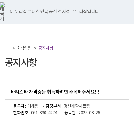
너
국
국
국
국
국
비
립
립
립
립
립
767px
나
나
나
나
나
이 누리집은 대한민국 공식 전자정부 누리집입니다.
이
주
주
주
주
주
하
병
병
병
병
병
원
원
원
원
원
책
전
통
트
페
네
유
인
임
체
합
위
이
이
튜
스
운
메
검
터
스
버
브
타
영
뉴
색
이
북
이
이
그
>
>
소식알림
기
공지사항
동
이
동
동
램
관
동
이
보
공지사항
동
건
복
지
부
국
립
나
바리스타 자격증을 취득하려면 주목해주세요!!!
주
병
원
등록자 :
이혜림
담당부서 :
정신재활치료팀
로
전화번호 :
061-330-4274
등록일 :
2025-03-26
고