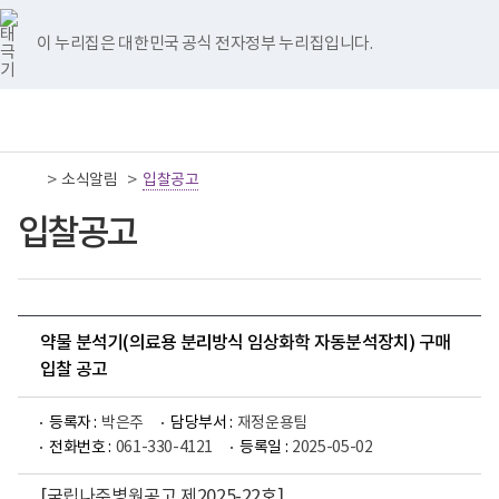
너
국
국
국
국
국
비
립
립
립
립
립
767px
나
나
나
나
나
이 누리집은 대한민국 공식 전자정부 누리집입니다.
이
주
주
주
주
주
하
병
병
병
병
병
원
원
원
원
원
책
전
통
트
페
네
유
인
임
체
합
위
이
이
튜
스
운
메
검
터
스
버
브
타
영
뉴
색
이
북
이
이
그
>
>
소식알림
기
입찰공고
동
이
동
동
램
관
동
이
보
입찰공고
동
건
복
지
부
국
립
나
약물 분석기(의료용 분리방식 임상화학 자동분석장치) 구매
주
입찰 공고
병
원
로
등록자 :
박은주
담당부서 :
재정운용팀
고
전화번호 :
061-330-4121
등록일 :
2025-05-02
[국립나주병원공고 제2025-22호]