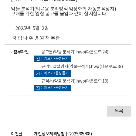
약물 분석기(의료용 분리방식 임상화학 자동분석장치)
구매를 위한 입찰 공고를 붙임과 같이 실시합니다.
2025년 5월 2일
국 립 나 주 병 원 재 무관
파
파
파
첨부파일 :
공고문(약물 분석기).hwp
(다운로드:24)
일
일
일
미리보기/음성듣기
뷰
뷰
뷰
어
어
어
규격입찰설명서(약물분석기).hwp
(다운로드:18)
로
로
로
미리보기/음성듣기
규격서(약물 분석기).hwp
(다운로드:19)
미리보기/음성듣기
목록
이전글
개인정보처리방침 (~2025/05/08)