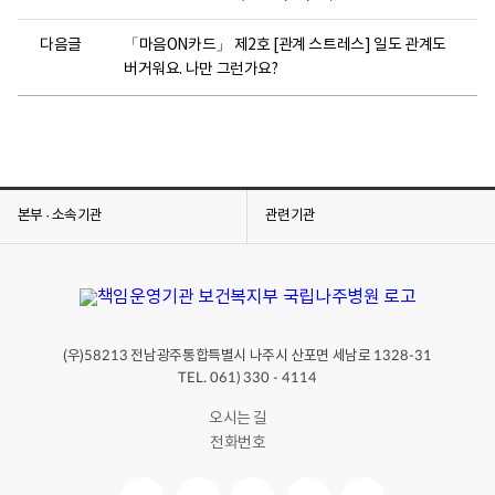
다음글
「마음ON카드」 제2호 [관계 스트레스] 일도 관계도
버거워요. 나만 그런가요?
본부 · 소속기관
관련기관
(우)
전남광주통합특별시 나주시 산포면 세남로
58213
1328-31
TEL. 061) 330 - 4114
오시는 길
전화번호