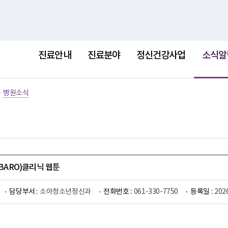
홈
사이트
선
택
진료안내
진료분야
정신건강사업
소식알
됨
>
병원소식
(BARO)클리닉 웹툰
담당부서 :
소아청소년정신과
전화번호 :
061-330-7750
등록일 :
202