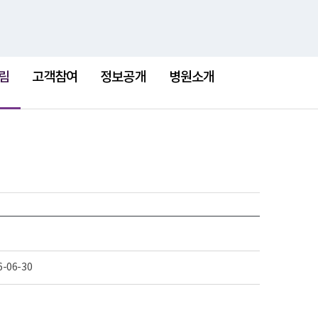
검
검
맵
색
색
어
림
고객참여
정보공개
병원소개
6-06-30