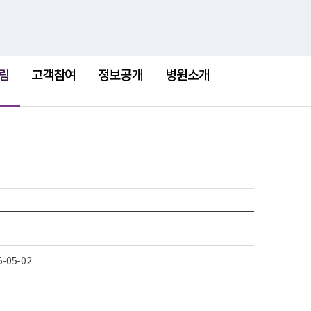
검
검
맵
색
색
어
림
고객참여
정보공개
병원소개
5-05-02