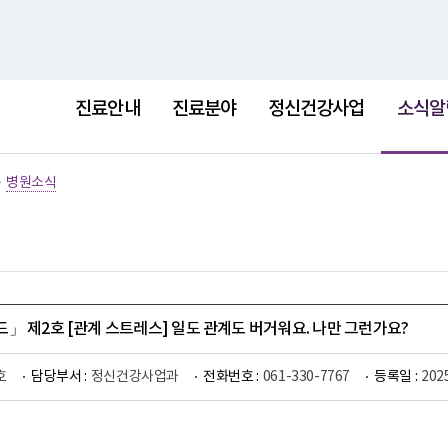
홈
사이트
선
택
진료안내
진료분야
정신건강사업
소식알
됨
>
병원소식
」 제2호 [관계 스트레스] 일도 관계도 버거워요. 나만 그런가요?
호
담당부서 :
정신건강사업과
전화번호 :
061-330-7767
등록일 :
202