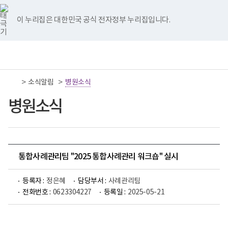
너
국
국
국
국
국
비
립
립
립
립
립
767px
나
나
나
나
나
이 누리집은 대한민국 공식 전자정부 누리집입니다.
이
주
주
주
주
주
하
병
병
병
병
병
원
원
원
원
원
책
전
통
트
페
네
유
인
임
체
합
위
이
이
튜
스
운
메
검
터
스
버
브
타
영
뉴
색
이
북
이
이
그
>
>
소식알림
기
병원소식
동
이
동
동
램
관
동
이
보
병원소식
동
건
복
지
부
국
립
나
통합사례관리팀 "2025 통합사례관리 워크숍" 실시
주
병
원
등록자 :
정은혜
담당부서 :
사례관리팀
로
전화번호 :
0623304227
등록일 :
2025-05-21
고