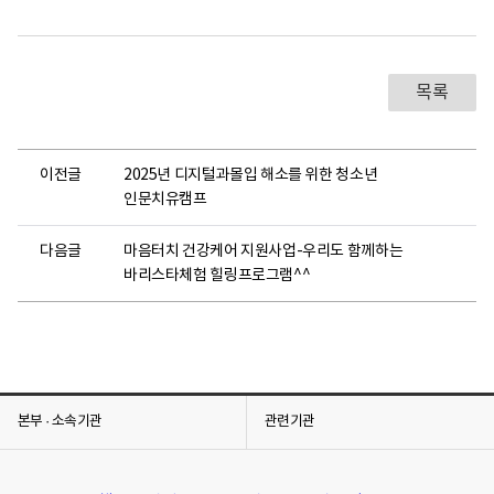
목록
이전글
2025년 디지털과몰입 해소를 위한 청소년
인문치유캠프
다음글
마음터치 건강케어 지원사업-우리도 함께하는
바리스타체험 힐링프로그램^^
본부 · 소속기관
관련기관