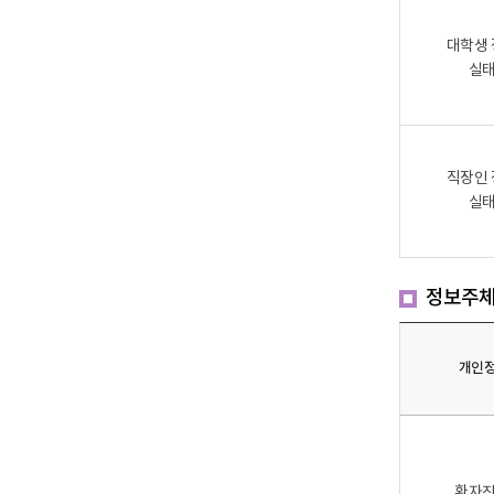
대학생
실
직장인
실
정보주체
개인
환자