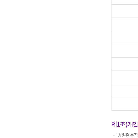
적
보
위
,
유
탁
보
기
업
유
간
무
기
,
의
간
개
내
,
인
용
개
정
,
인
보
위
정
항
탁
보
목
기
항
,
간
목
법
,
,
적
위
법
근
탁
적
거
받
근
는
거
자
(
관
운
리
영
현
근
황
거
의
)
내
안
용
제1조(개인
내
을
알
려
병원은 수집