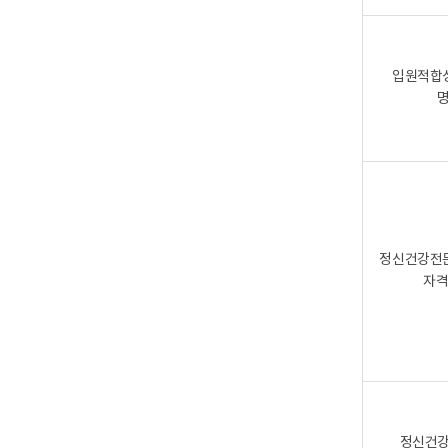
입원적합
정신건강전
자격
정신건