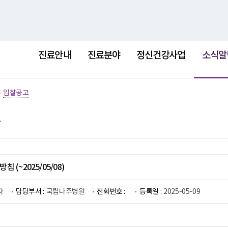
홈
사이트
선
택
진료안내
진료분야
정신건강사업
소식알
됨
>
입찰공고
 (~2025/05/08)
자
담당부서 :
국립나주병원
전화번호 :
등록일 :
2025-05-09