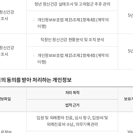
청년 정신건강 실태조사 및 고위험군 추후 관리
 정신건강
5
태조사
개인정보보호법 제15조제1항제4호(계약의
이행)
직장인 정신건강 현황분석 및 조직 분석
 정신건강
5
태조사
개인정보보호법 제15조제1항제4호(계약의
이행)
의 동의를 받아 처리하는 개인정보
처리 목적
정보파일
보유
법적 근거
입원 및 외래환자 진료, 심사 청구, 입원비 및
외래진료비 수납, 의무기록관리
진료정보
20