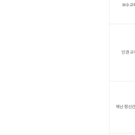
보수교
인권 교
재난 정신