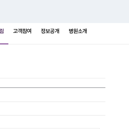
검
검
맵
색
색
어
림
고객참여
정보공개
병원소개