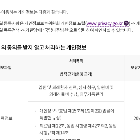
·이용하는 개인정보는 다음과 같습니다.
일 등록사항은 개인정보보호위원회 개인정보 포털(
www.privacy.go.kr
) ->
새
 목록검색 -> 기관명‘에 “국립나주병원”으로 입력하여 확인하실 수 있습니다.
창
의 동의를 받지 않고 처리하는 개인정보
처리목적
정보파일
보유
법적 근거(운영 근거)
입원 및 외래환자 진료, 심사 청구, 입원비 및
외래진료비 수납, 의무기록관리
개인정보보호법 제15조제1항제2호(법률에
특별한 규정)
진료정보
20
의료법 제22조, 동법 시행령 제42조의2, 동법
시행규칙 제14조