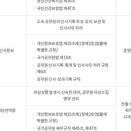
정신건강복지법 제30조
국민건강보험법 제47조
소속 공무원의 인사기록 작성·유지·보관 및
인사사무 처리
개인정보보호법 제15조제1항제2호(법률에
특별한 규정)
 인사정보
준영
국가공무원법 제19조
공무원 인사기록·통계 및 인사사무 처리 규정
제6조
공무원 인사·성과기록 규칙
비상상황 발생시 신속한 대처, 공무원 비상소집
명부 관리
전출 
비상연락망
퇴
개인정보보호법 제15조제1항제2호(법률에
시까
특별한 규정)
국가공무원 복무규칙 제45조, 제47조