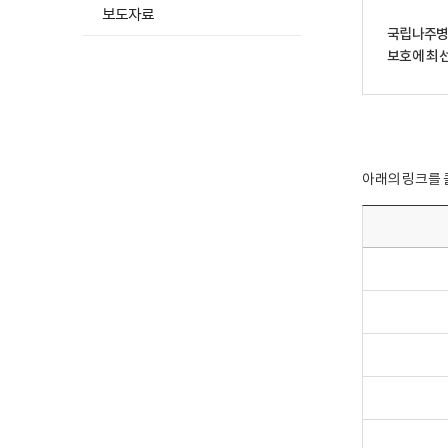
보
체
체
보
보
보도자료
처
의
의
위
열
국립나주병원
리
동
동
탁
람
방
의
의
현
청
보호에 최선
침
를
를
황
구
목
받
받
내
-
차
지
아
용
개
-
않
처
-
인
구
고
리
개
정
분
처
하
인
보
,
리
는
정
파
아래의 링크를 
내
하
개
보
일
용
는
인
처
명
안
개
정
리
,
내
인
보
위
처
정
-
탁
리
보
개
의
부
-
인
위
서
개
정
탁
(
인
보
대
담
정
파
상
당
보
일
,
자
파
,
위
)
일
처
탁
,
,
리
받
연
처
목
는
락
리
적
자
처
목
,
,