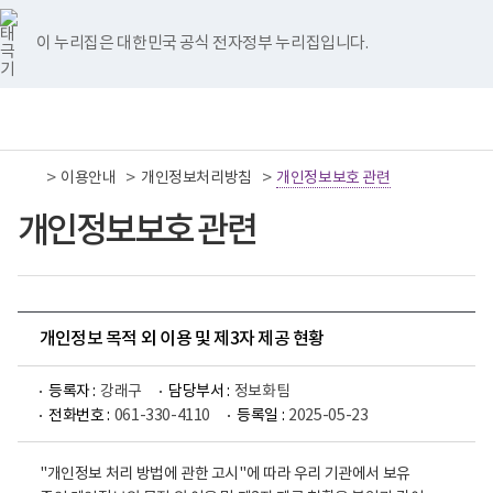
너
국
국
국
국
국
비
립
립
립
립
립
767px
나
나
나
나
나
이 누리집은 대한민국 공식 전자정부 누리집입니다.
이
주
주
주
주
주
하
병
병
병
병
병
원
원
원
원
원
책
전
통
트
페
네
유
인
임
체
합
위
이
이
튜
스
운
메
검
터
스
버
브
타
영
뉴
색
이
북
이
이
그
>
>
>
이용안내
기
개인정보처리방침
개인정보보호 관련
동
이
동
동
램
관
동
이
보
개인정보보호 관련
동
건
복
지
부
국
립
나
개인정보 목적 외 이용 및 제3자 제공 현황
주
병
원
등록자 :
강래구
담당부서 :
정보화팀
로
전화번호 :
061-330-4110
등록일 :
2025-05-23
고
"개인정보 처리 방법에 관한 고시"에 따라 우리 기관에서 보유