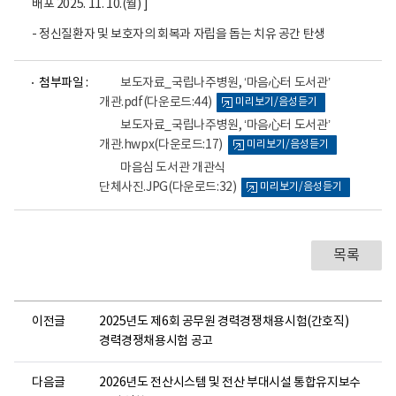
배포 2025. 11. 10.(월) ]
- 정신질환자 및 보호자의 회복과 자립을 돕는 치유 공간 탄생
파
파
파
첨부파일 :
보도자료_국립나주병원, ‘마음心터 도서관’
일
일
일
개관.pdf
(다운로드:44)
미리보기/음성듣기
뷰
뷰
뷰
어
어
어
보도자료_국립나주병원, ‘마음心터 도서관’
로
로
로
개관.hwpx
(다운로드:17)
미리보기/음성듣기
마음심 도서관 개관식
단체사진.JPG
(다운로드:32)
미리보기/음성듣기
목록
이전글
2025년도 제6회 공무원 경력경쟁채용시험(간호직)
경력경쟁채용시험 공고
다음글
2026년도 전산시스템 및 전산 부대시설 통합유지보수