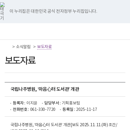
너
국
국
국
국
국
비
립
립
립
립
립
767px
나
나
나
나
나
이 누리집은 대한민국 공식 전자정부 누리집입니다.
이
주
주
주
주
주
하
병
병
병
병
병
원
원
원
원
원
책
전
통
트
페
네
유
인
임
체
합
위
이
이
튜
스
운
메
검
터
스
버
브
타
영
뉴
색
이
북
이
이
그
>
>
소식알림
기
보도자료
동
이
동
동
램
관
동
이
보
보도자료
동
건
복
지
부
국
립
나
국립나주병원, ‘마음心터 도서관’ 개관
주
병
원
등록자 :
이지윤
담당부서 :
기획홍보팀
로
전화번호 :
061-330-7720
등록일 :
2025-11-17
고
국립나주병원, ‘마음心터 도서관’ 개관[보도 2025. 11. 11.(화) 조간/