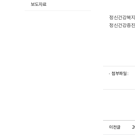
됨
보도자료
정신건강복지
정신건강증진사
파
파
첨부파일 :
일
일
뷰
뷰
어
어
로
로
이전글
2