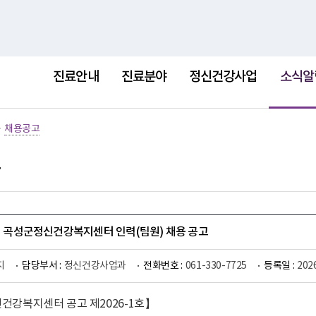
홈
사이트
선
택
진료안내
진료분야
정신건강사업
소식알
됨
>
채용공고
1회 곡성군정신건강복지센터 인력(팀원) 채용 공고
지
담당부서 :
정신건강사업과
전화번호 :
061-330-7725
등록일 :
202
강복지센터 공고 제2026-1호
】