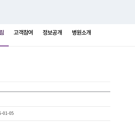
검
검
맵
색
색
어
림
고객참여
정보공개
병원소개
6-01-05