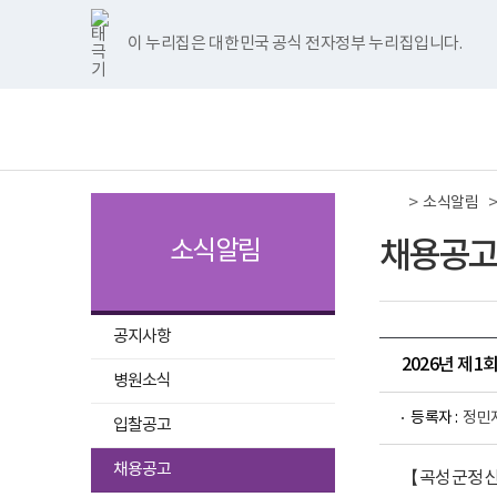
국
국
국
국
국
너
한
파
pdf
플
국
국
국
국
국
립
립
립
립
립
비
글
워
뷰
래
립
립
립
립
립
나
나
나
나
나
1180px
뷰
포
어
시
나
나
나
나
나
이 누리집은 대한민국 공식 전자정부 누리집입니다.
주메뉴 바로가기
보건복지부 홈페이지
주
주
주
주
주
이
어
인
프
뷰
주
주
주
주
주
병
병
병
병
병
상
프
트
로
어
병
병
병
병
병
책
전
원
원
원
원
원
로
뷰
그
프
원
원
원
원
원
임
체
트
페
네
유
인
그
어
램
로
트
페
네
유
인
운
메
위
이
이
튜
스
램
프
다
그
위
이
이
튜
스
영
뉴
터
스
버
브
타
다
로
운
램
터
스
버
브
타
기
이
북
이
이
그
운
그
로
다
이
북
이
이
그
관
동
이
동
동
램
로
램
드
운
동
이
동
동
램
보
>
동
이
드
다
로
동
이
소식알림
건
동
운
드
동
복
로
지
채용공고
소식알림
드
부
국
립
나
주
공지사항
병
2026년 제
원
병원소식
로
고
등록자 :
정민
입찰공고
선
채용공고
【곡성군정신건
택