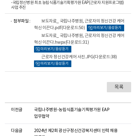
-국립정신병원 최초 농림식품기술기획평가원 EAP(근로자 지원프로그램)
사업 추진
파
파
파
첨부파일 :
보도자료_ 국립나주병원, 근로자의 정신건강 케어
일
일
일
혁신 이끈다.pdf
(다운로드:50)
미리보기/음성듣기
뷰
뷰
뷰
어
어
어
보도자료_ 국립나주병원, 근로자의 정신건강 케어
로
로
로
혁신 이끈다.hwpx
(다운로드:31)
미리보기/음성듣기
근로자 정신건강케어 사진.JPG
(다운로드:38)
미리보기/음성듣기
목록
이전글
국립나주병원-농림식품기술기획평가원 EAP
업무협약
다음글
2024년 제2회 광산구정신건강복지센터 인력 채용