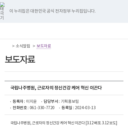
너
국
국
국
국
국
비
립
립
립
립
립
767px
나
나
나
나
나
이 누리집은 대한민국 공식 전자정부 누리집입니다.
이
주
주
주
주
주
하
병
병
병
병
병
원
원
원
원
원
책
전
통
트
페
네
유
인
임
체
합
위
이
이
튜
스
운
메
검
터
스
버
브
타
영
뉴
색
이
북
이
이
그
>
>
소식알림
기
보도자료
동
이
동
동
램
관
동
이
보
보도자료
동
건
복
지
부
국
립
나
국립나주병원, 근로자의 정신건강 케어 혁신 이끈다
주
병
원
등록자 :
이지윤
담당부서 :
기획홍보팀
로
전화번호 :
061-330-7720
등록일 :
2024-03-13
고
국립나주병원, 근로자의 정신건강 케어 혁신 이끈다 [3.12 배포. 3.12 보도]