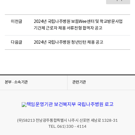
이전글
2024년 국립나주병원 보듬Wee센터 및 학교방문사업
기간제 근로자 채용 서류전형 합격자 공고
다음글
2024년 국립나주병원 청년인턴 채용 공고
본부 · 소속기관
관련기관
(우)
전남광주통합특별시 나주시 산포면 세남로
58213
1328-31
TEL. 061) 330 - 4114