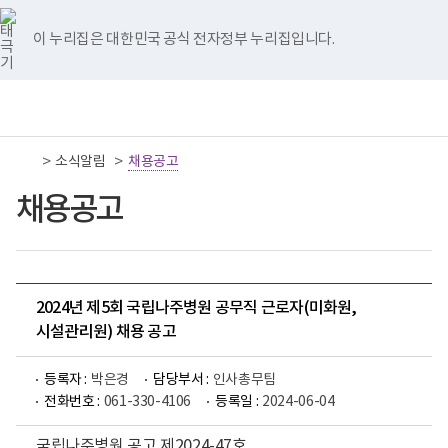
너
국
국
국
국
국
비
립
립
립
립
립
767px
나
나
나
나
나
이 누리집은 대한민국 공식 전자정부 누리집입니다.
이
주
주
주
주
주
하
병
병
병
병
병
원
원
원
원
원
책
전
통
트
페
네
유
인
임
체
합
위
이
이
튜
스
운
메
검
터
스
버
브
타
영
뉴
색
이
북
이
이
그
>
>
소식알림
기
채용공고
동
이
동
동
램
관
동
이
보
채용공고
동
건
복
지
부
국
립
나
2024년 제5회 국립나주병원 공무직 근로자(미화원,
주
시설관리원) 채용 공고
병
원
로
등록자 :
박은경
담당부서 :
인사총무팀
고
전화번호 :
061-330-4106
등록일 :
2024-06-04
국립나주병원 공고 제2024-47호