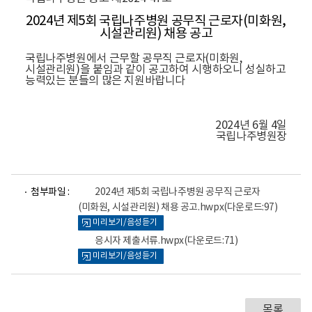
2024년 제5
회 국립나주병원 공무직 근로자(미화원,
시설관리원) 채용 공고
국립나주병원에서 근무할 공무직 근로자(미화원,
시설관리원)을 붙임과 같이 공고하여 시행하오니 성실하고
능력있는 분들의 많은 지원바랍니다
2024년 6월 4일
국립나주병원장
파
파
첨부파일 :
2024년 제5회 국립나주병원 공무직 근로자
일
일
(미화원, 시설관리원) 채용 공고.hwpx
(다운로드:97)
뷰
뷰
미리보기/음성듣기
어
어
로
로
응시자 제출서류.hwpx
(다운로드:71)
미리보기/음성듣기
목록