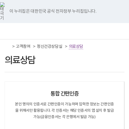
너
국
국
국
국
국
비
립
립
립
립
립
767px
나
나
나
나
나
이 누리집은 대한민국 공식 전자정부 누리집입니다.
이
주
주
주
주
주
하
병
병
병
병
병
원
원
원
원
원
책
전
통
트
페
네
유
인
임
체
합
위
이
이
튜
스
운
메
검
터
스
버
브
타
영
뉴
색
이
북
이
이
그
>
>
>
고객참여
기
정신건강상담실
의료상담
동
이
동
동
램
관
동
이
보
의료상담
동
건
복
지
부
국
립
나
주
통합 간편인증
병
원
본인 명의의 인증서로 간편인증이 가능하며 입력한 정보는 간편인증
로
을 위해서만 활용됩니다. 각 인증서는 해당 인증서의 앱 설치 후 발급
고
가능(금융인증서는 각 은행에서 발급 가능)