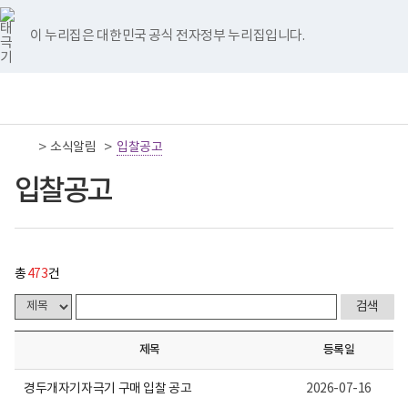
너
입
국
국
국
국
국
처
이
다
끝
비
찰
립
립
립
립
립
767px
공
나
나
나
나
나
이 누리집은 대한민국 공식 전자정부 누리집입니다.
이
고
음
전
음
페
주
주
주
주
주
하
게
병
병
병
병
병
시
원
원
원
원
원
페
페
페
이
책
전
통
물
트
페
네
유
인
임
체
합
목
위
이
이
튜
스
이
이
이
지
운
메
검
록
터
스
버
브
타
영
뉴
색
-
이
북
이
이
그
>
>
소식알림
기
입찰공고
지
지
지
이
번
동
이
동
동
램
관
호,
동
이
보
입찰공고
제
이
이
이
동
동
건
목,
복
작
동
동
동
지
성
부
자,
국
등
립
록
총
473
건
나
일,
주
첨
병
부,
원
조
로
회
제목
등록일
고
수
내
용
경두개자기자극기 구매 입찰 공고
2026-07-16
이